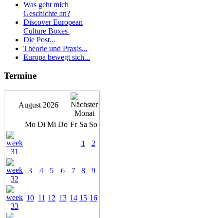
Was geht mich
Geschichte an?
Discover European
Culture Boxes
Die Post...
Theorie und Praxis...
Europa bewegt sich...
Termine
August 2026
Mo
Di
Mi
Do
Fr
Sa
So
1
2
3
4
5
6
7
8
9
10
11
12
13
14
15
16