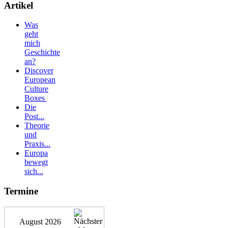
Artikel
Was
geht
mich
Geschichte
an?
Discover
European
Culture
Boxes
Die
Post...
Theorie
und
Praxis...
Europa
bewegt
sich...
Termine
August 2026