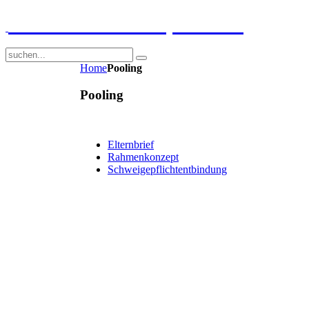
GGS-Strand Europaschule
Home
Pooling
Pooling
Elternbrief
Rahmenkonzept
Schweigepflichtentbindung