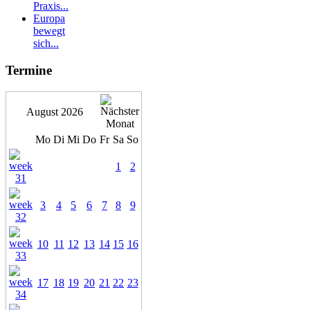
Praxis...
Europa
bewegt
sich...
Termine
August 2026
Mo
Di
Mi
Do
Fr
Sa
So
1
2
3
4
5
6
7
8
9
10
11
12
13
14
15
16
17
18
19
20
21
22
23