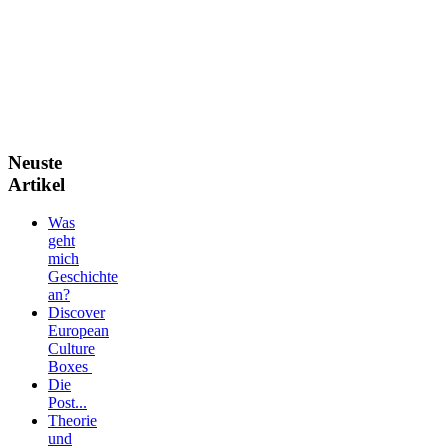
Neuste
Artikel
Was
geht
mich
Geschichte
an?
Discover
European
Culture
Boxes
Die
Post...
Theorie
und