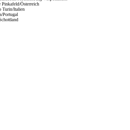
 Pinkafeld/Österreich
Turin/Italien
a/Portugal
chottland