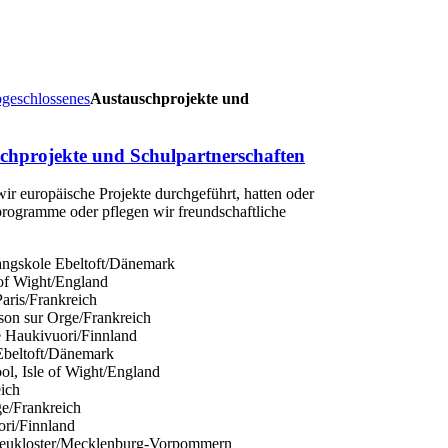
geschlossenes
Austauschprojekte und
chprojekte und Schulpartnerschaften
ir europäische Projekte durchgeführt, hatten oder
ogramme oder pflegen wir freundschaftliche
angskole Ebeltoft/Dänemark
 of Wight/England
Paris/Frankreich
son sur Orge/Frankreich
e Haukivuori/Finnland
Ebeltoft/Dänemark
l, Isle of Wight/England
eich
ge/Frankreich
ori/Finnland
Neukloster/Mecklenburg-Vorpommern