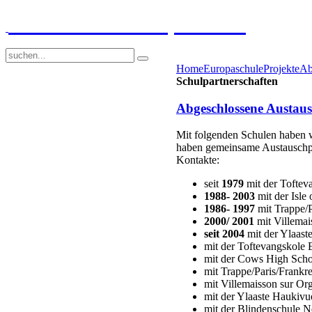
GGS-Strand Europaschule
Home
Europaschule
Projekte
Ab
Schulpartnerschaften
Abgeschlossene Austaus
Mit folgenden Schulen haben w
haben gemeinsame Austauschpr
Kontakte:
seit
1979
mit der Toftev
1988- 2003
mit der Isle
1986- 1997
mit Trappe/
2000/ 2001
mit Villemai
seit 2004
mit der Ylaast
mit der Toftevangskole 
mit der Cows High Schoo
mit Trappe/Paris/Frankr
mit Villemaisson sur Or
mit der Ylaaste Haukivu
mit der Blindenschule 